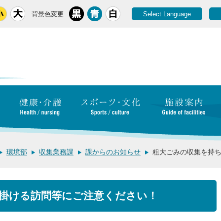
背景色変更
Select Language
環境部
収集業務課
課からのお知らせ
粗大ごみの収集を持
掛ける訪問等にご注意ください！