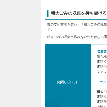
粗大ごみの収集を持ち掛ける
市の委託業者を装い、「粗大ごみの収
す。
粗大ごみの収集申込みをいただかない
収集業
所在地:
電話:0
電話受
ファック
メール
お問い合わせ
粗大ご
電話:04
電話受
は除く