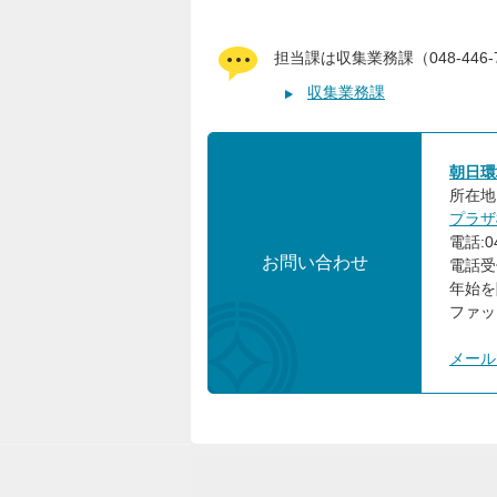
担当課は収集業務課（048-44
収集業務課
朝日環
所在地:
プラザ
電話:04
お問い合わせ
電話受
年始を
ファック
メール