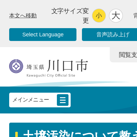
文字サイズ変
本文へ移動
更
Select Language
音声読み上げ
閲覧支援/
メインメニュー
土壌汚染について教