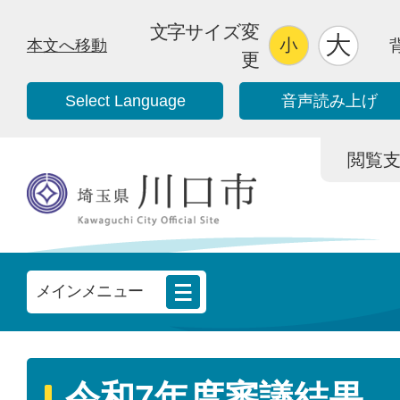
文字サイズ変
本文へ移動
更
Select Language
音声読み上げ
閲覧支援/
メインメニュー
令和7年度審議結果