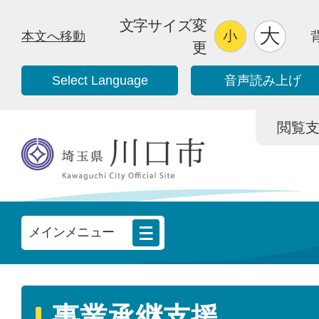
文字サイズ変
本文へ移動
更
Select Language
音声読み上げ
閲覧支援/
メインメニュー
事業承継支援