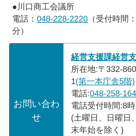
●川口商工会議所
電話：
048-228-2220
（受付時間：
分）
経営支援課経営
所在地:〒332-86
1
(第一本庁舎5階)
電話:
048-258-16
お問い合わ
電話受付時間:8時
せ
(土曜日、日曜日
末年始を除く)