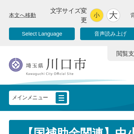
文字サイズ変
本文へ移動
更
Select Language
音声読み上げ
閲覧支援/
メインメニュー
【国補助金関連】中