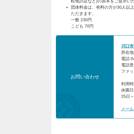
転免許証など)の原本をご提示い
団体料金は、有料の方が30人以
ただきます。
一般 230円
こども 70円
川口市
所在地:
電話:04
電話受
ファック
お問い合わせ
利用時
休園日
25日～
メール