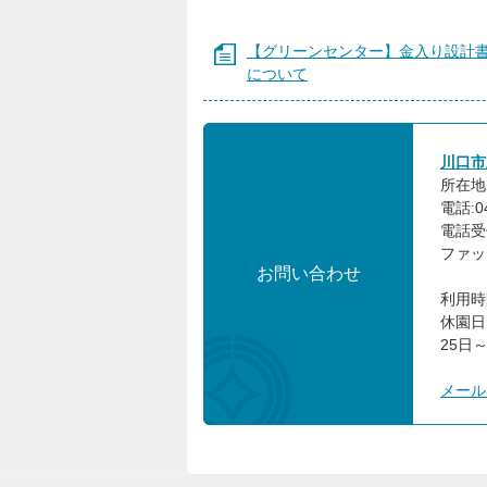
【グリーンセンター】金入り設計
について
川口市
所在地:
電話:04
電話受
ファック
お問い合わせ
利用時
休園日
25日～
メール