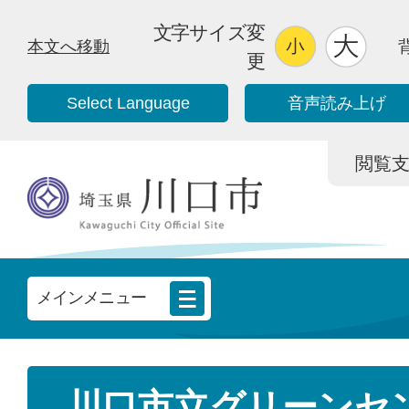
文字サイズ変
本文へ移動
更
Select Language
音声読み上げ
閲覧支援/
メインメニュー
川口市立グリーンセ