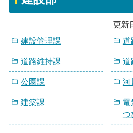
更新日
建設管理課
道
道路維持課
道
公園課
河
建築課
電
つ