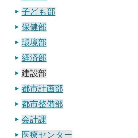
子ども部
保健部
環境部
経済部
建設部
都市計画部
都市整備部
会計課
医療センター