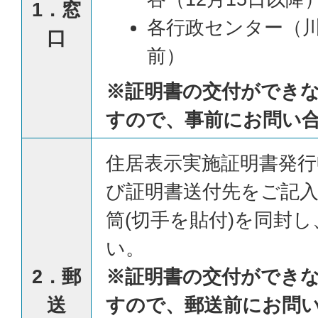
1．窓
各行政センター（
口
前）
※証明書の交付ができ
すので、事前にお問い
住居表示実施証明書発行
び証明書送付先をご記
筒(切手を貼付)を同封
い。
2．郵
※証明書の交付ができ
送
すので、郵送前にお問