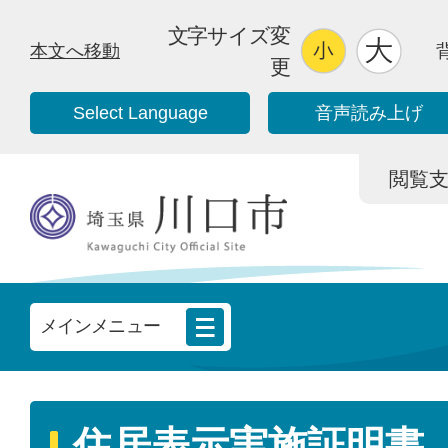
文字サイズ変
本文へ移動
更
Select Language
音声読み上げ
閲覧支援/
メインメニュー
住居表示実施証明書