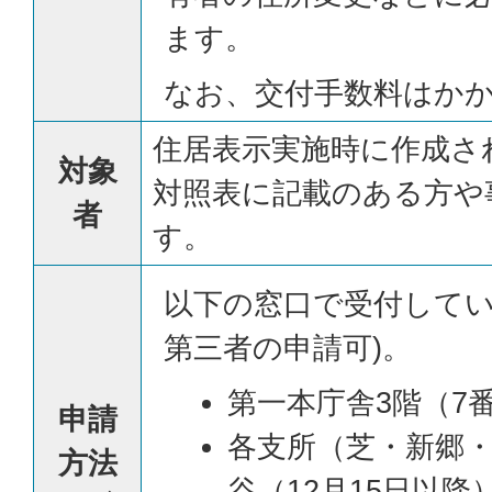
ます。
なお、交付手数料はか
住居表示実施時に作成さ
対象
対照表に記載のある方や
者
す。
以下の窓口で受付してい
第三者の申請可)。
第一本庁舎3階（7
申請
各支所（芝・新郷
方法
谷（12月15日以降