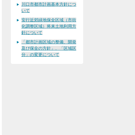
川口市都市計画基本方針につ
いて
安行近郊緑地保全区域（市街
化調整区域）将来土地利用方
針について
「都市計画区域の整備、開発
及び保全の方針」、「区域区
分」の変更について