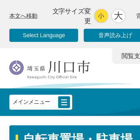
文字サイズ変
本文へ移動
更
Select Language
音声読み上げ
閲覧支援/
メインメニュー
自転車置場・駐車場