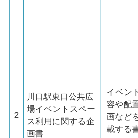
イベン
川口駅東口公共広
容や配
場イベントスペー
2
画など
ス利用に関する企
載する
画書