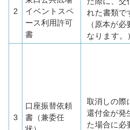
た際に、交
2
イベントスペ
れた書類で
ース利用許可
（原本が必
書
なります。
取消しの際
口座振替依頼
還付金が発
3
書（兼委任
た場合に必
状）