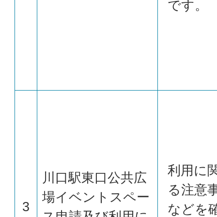
です。
利用に
川口駅東口公共広
る注意
場イベントスペー
3
などを
ス申請及び利用に