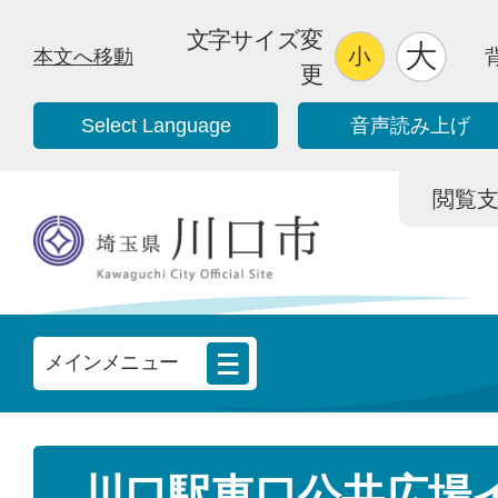
文字サイズ変
本文へ移動
更
Select Language
音声読み上げ
閲覧支援/
メインメニュー
川口駅東口公共広場