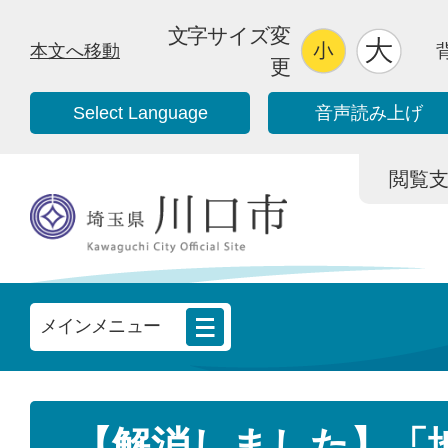
文字サイズ変
本文へ移動
更
Select Language
音声読み上げ
閲覧支援/
メインメニュー
【解消しました】「