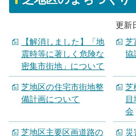
更新日
【解消しました】「地
芝
震時等に著しく危険な
協
密集市街地」について
芝地区の住宅市街地整
芝
備計画について
目
会
芝地区主要区画道路の
災