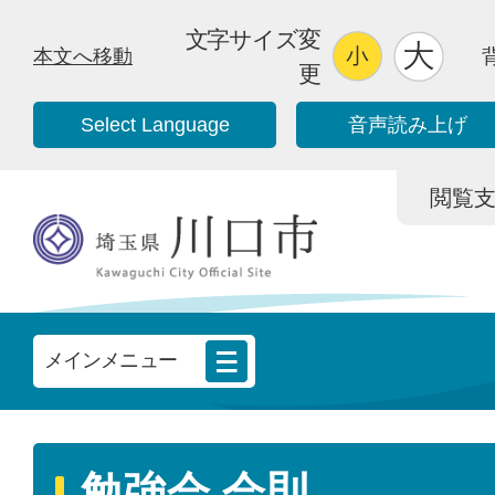
文字サイズ変
本文へ移動
更
Select Language
音声読み上げ
閲覧支援/
メインメニュー
勉強会 会則