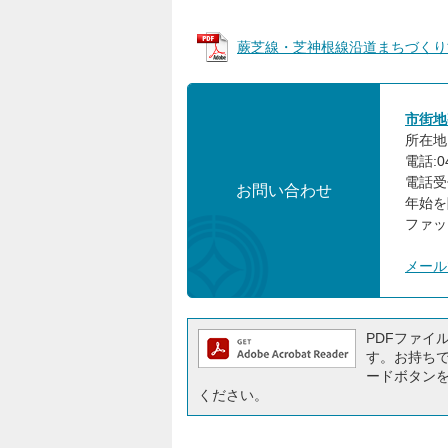
蕨芝線・芝神根線沿道まちづくり協議会 
市街地
所在地:
電話:04
電話受
お問い合わせ
年始を
ファック
メール
PDFファイルを
す。お持ちでな
ードボタン
ください。