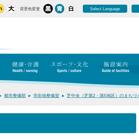
背景色変更
Select Language
都市整備部
市街地整備室
芝中央（芝第2・第5地区）のまちづ