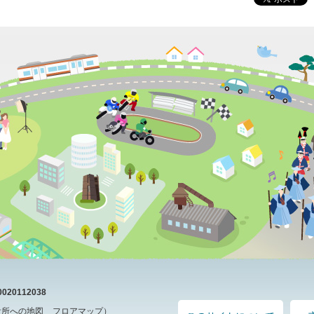
20112038
役所への地図
フロアマップ
）