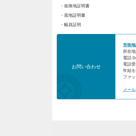
・仮換地証明書
・底地証明書
・幅員証明
市街地
所在地:
電話:04
電話受
お問い合わせ
年始を
ファック
メール