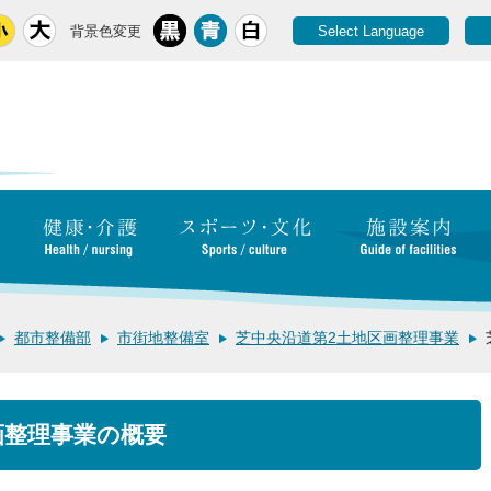
背景色変更
Select Language
都市整備部
市街地整備室
芝中央沿道第2土地区画整理事業
画整理事業の概要