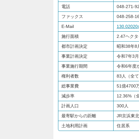
電話
048-271-9
ファックス
048-258-1
E-Mail
130.02020@
施行面積
2.47ヘク
都市計画決定
昭和38年8
事業計画決定
令和7年3月
事業施行期間
令和6年度
権利者数
83人（全
総事業費
51億4700
減歩率
12.36%
計画人口
300人
最寄駅からの距離
JR京浜東
土地利用計画
住居系