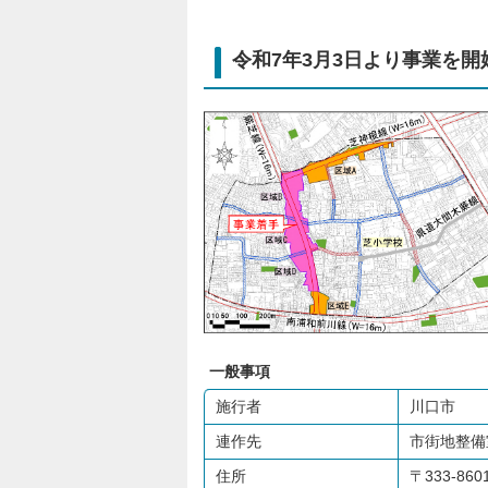
令和7年3月3日より事業を開
一般事項
施行者
川口市
連作先
市街地整備
住所
〒333-8