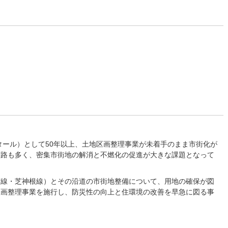
）
クタール）として50年以上、土地区画整理事業が未着手のまま市街化が
街路も多く、密集市街地の解消と不燃化の促進が大きな課題となって
芝線・芝神根線）とその沿道の市街地整備について、用地の確保が図
区画整理事業を施行し、防災性の向上と住環境の改善を早急に図る事