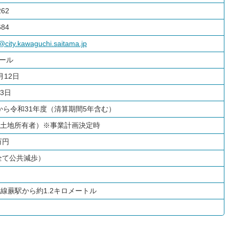
262
684
city.kawaguchi.saitama.jp
タール
月12日
3日
から令和31年度（清算期間5年含む）
て土地所有者）※事業計画決定時
万円
（全て公共減歩）
北線蕨駅から約1.2キロメートル