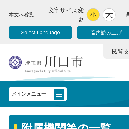
文字サイズ変
本文へ移動
更
Select Language
音声読み上げ
閲覧支援/
メインメニュー
附属機関等の一覧