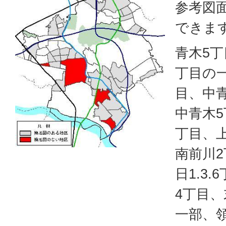
参考図
できま
青木5丁
丁目の一
目、中
中青木5
丁目、上
南前川
日1.3
4丁目、
一部、