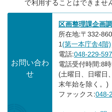
で利用することはできませ
区画整理課企画
所在地:〒332-86
1
(第一本庁舎4階)
電話:
048-229-59
お問い合わ
電話受付時間:8時
せ
(土曜日、日曜日
末年始を除く。)
ファックス:
048-