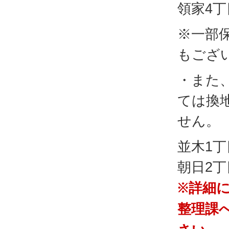
領家4丁
※一部
もござ
・また
ては換
せん。
並木1丁
朝日2
※詳細
整理課