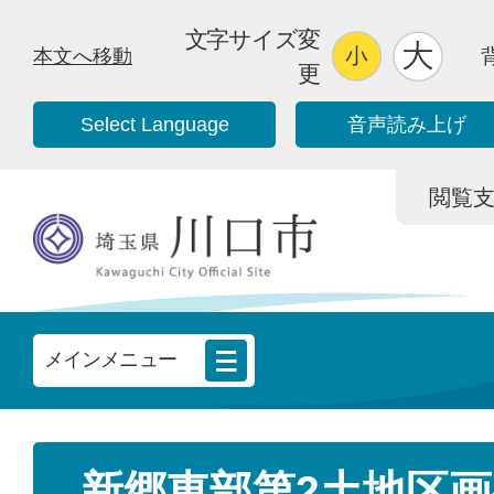
文字サイズ変
本文へ移動
更
Select Language
音声読み上げ
閲覧支援/
メインメニュー
新郷東部第2土地区