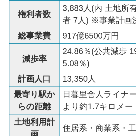
3,883人(内 土地所
権利者数
者 7人) ※事業計
総事業費
917億6500万円
24.86％(公共減歩 
減歩率
5.08％)
計画人口
13,350人
最寄り駅か
日暮里舎人ライナー
らの距離
より約1.7キロメー
土地利用計
住居系・商業系・
画