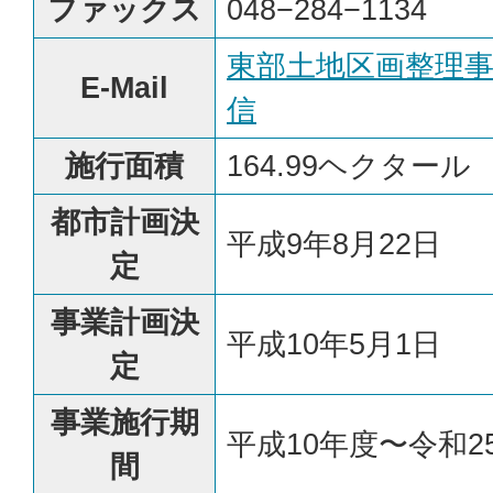
ファックス
048−284−1134
東部土地区画整理
E-Mail
信
施行面積
164.99ヘクタール
都市計画決
平成9年8月22日
定
事業計画決
平成10年5月1日
定
事業施行期
平成10年度〜令和2
間