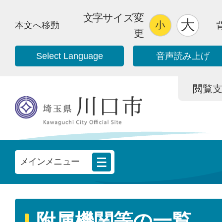
文字サイズ変
本文へ移動
更
Select Language
音声読み上げ
閲覧支援/
メインメニュー
附属機関等の一覧