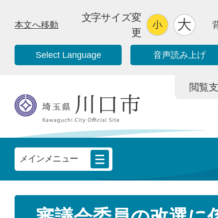
文字サイズ変
本文へ移動
更
Select Language
音声読み上げ
閲覧支援/
メインメニュー
審議会委員の改選に