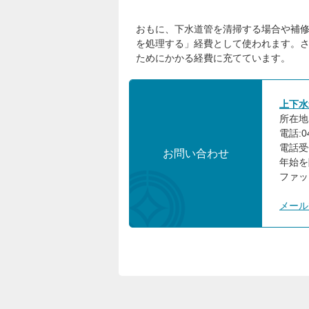
おもに、下水道管を清掃する場合や補
を処理する」経費として使われます。
ためにかかる経費に充てています。
上下水
所在地:
電話:0
電話受
お問い合わせ
年始を
ファック
メール