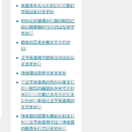
水道水をもっとおいしく飲む
方法はありますか
やかんや湯沸かし器の蛇口に
白い固形物がつくのはなぜで
すか。
節水の工夫を教えてくださ
い.
上下水道局で節水コマはもら
えますか。
浄水場は見学できますか
「上下水道局の方から来まし
た。蛇口の確認をさせてくだ
さい。」と家に入ろうとしま
したが、本当に上下水道局の
人ですか。
浄水器の設置を薦められまし
た。上下水道局では、浄水器
の販売をしていますか。