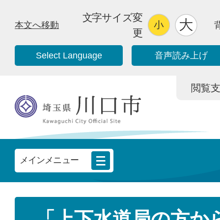
文字サイズ変
本文へ移動
更
Select Language
音声読み上げ
閲覧支援/
メインメニュー
「上下水道局の方か