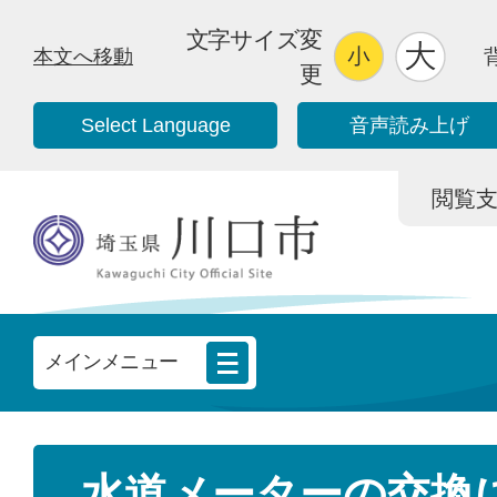
文字サイズ変
本文へ移動
更
Select Language
音声読み上げ
閲覧支援/
メインメニュー
水道メーターの交換