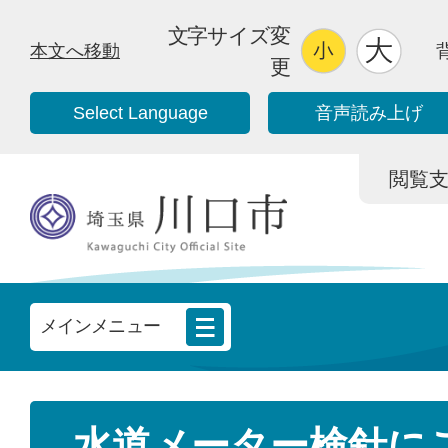
文字サイズ変
本文へ移動
更
Select Language
音声読み上げ
閲覧支援/
メインメニュー
水道メーター検針に