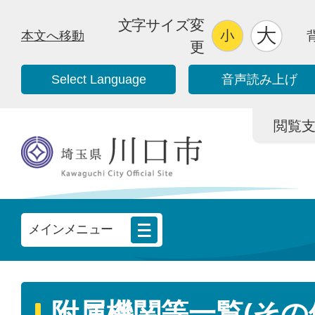
文字サイズ変
本文へ移動
更
Select Language
音声読み上げ
閲覧支援/
メインメニュー
附属機関等一覧(その