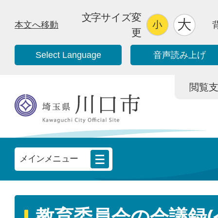
文字サイズ変
本文へ移動
更
Select Language
音声読み上げ
閲覧支援/
メインメニュー
教育委員会の会議録(