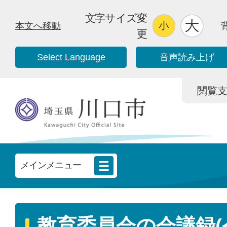
文字サイズ変
本文へ移動
更
Select Language
音声読み上げ
閲覧支援/
メインメニュー
教育委員会の会議録(