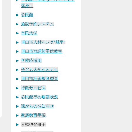
講座」
公民館
施設予約システム
市民大学
川口市人材バンク”魅学”
川口市放課後子供教室
学校応援団
子ども大学かわぐち
川口市社会教育委員
行政サービス
公民館等の耐震状況
課からのお知らせ
家庭教育手帳
人権啓発冊子