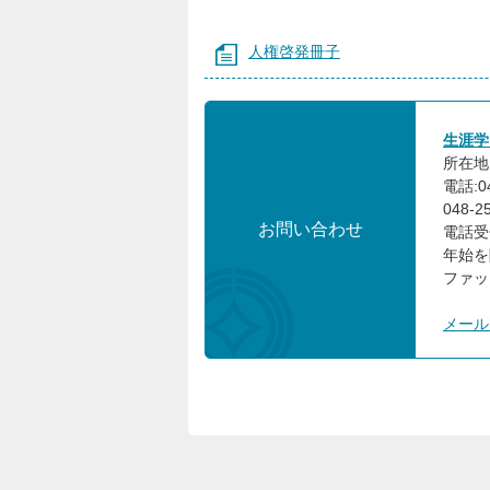
人権啓発冊子
生涯学
所在地:
電話:0
048-
お問い合わせ
電話受
年始を
ファック
メール