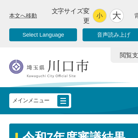
文字サイズ変
本文へ移動
更
Select Language
音声読み上げ
閲覧支援/
メインメニュー
令和7年度審議結果