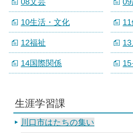
08文芸
0
10生活・文化
1
12福祉
1
14国際関係
1
生涯学習課
川口市はたちの集い