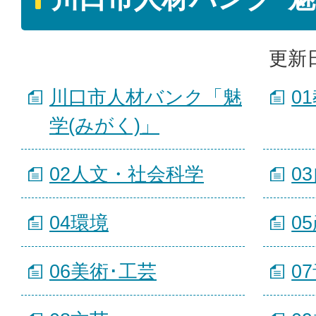
更新日
川口市人材バンク「魅
0
学(みがく)」
02人文・社会科学
0
04環境
0
06美術･工芸
0