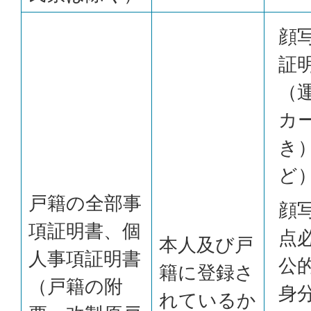
顔
証
（
カ
き
ど
戸籍の全部事
顔
項証明書、個
点
本人及び戸
人事項証明書
公
籍に登録さ
（戸籍の附
身
れているか