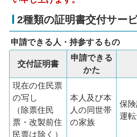
2種類の証明書交付サー
申請できる人・持参するもの
申請できる
交付証明書
かた
現在の住民票
の写し
本人及び本
保険
（除票住民
人の同世帯
運転
票・改製前住
の家族
民票は除く）