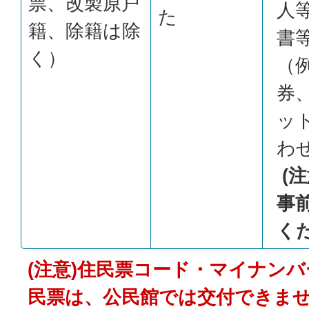
票、改製原戸
人
た
籍、除籍は除
書
く）
（
券
ッ
わ
(
事
く
(注意)住民票コード・マイナン
民票は、公民館では交付できま