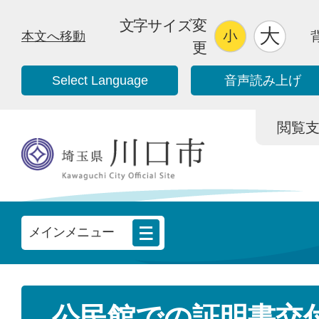
文字サイズ変
本文へ移動
更
Select Language
音声読み上げ
閲覧支援/
メインメニュー
公民館での証明書交