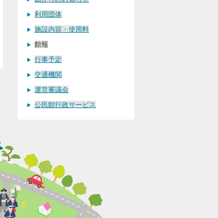
利用団体
施設内容・使用料
館報
行事予定
交通機関
運営審議会
公民館行政サービス