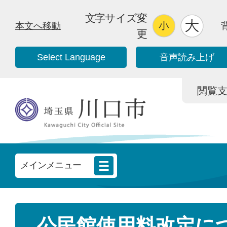
文字サイズ変
本文へ移動
更
Select Language
音声読み上げ
閲覧支援/
メインメニュー
公民館使用料改定につ