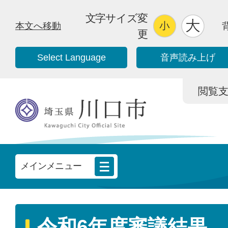
文字サイズ変
本文へ移動
更
Select Language
音声読み上げ
閲覧支援/
メインメニュー
令和6年度審議結果