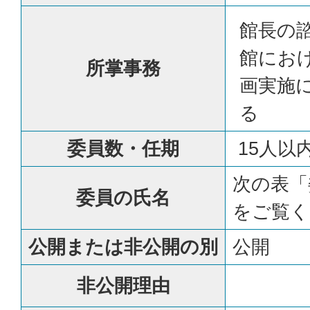
館長の
館にお
所掌事務
画実施
る
委員数・任期
15人以
次の表「
委員の氏名
をご覧く
公開または非公開の別
公開
非公開理由