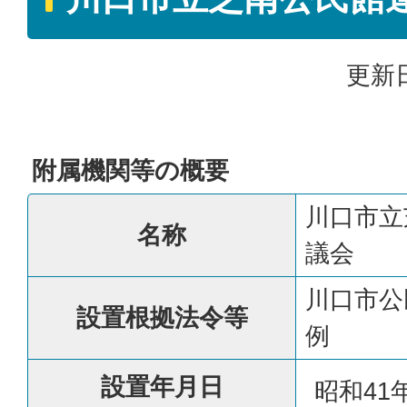
更新日
附属機関等の概要
川口市立
名称
議会
川口市公
設置根拠法令等
例
設置年月日
昭和41