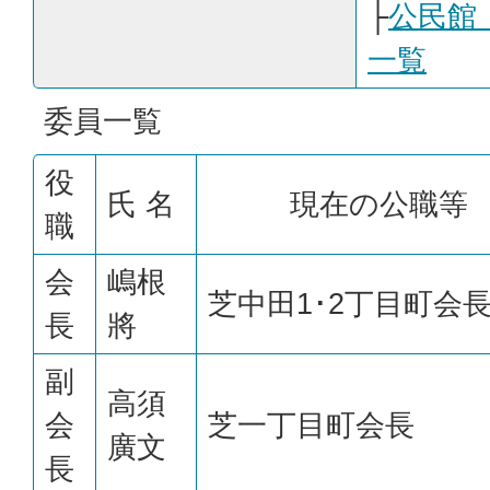
├
公民館 
一覧
委員一覧
役
氏 名
現在の公職等
職
会
嶋根
芝中田1･2丁目町会
長
將
副
高須
会
芝一丁目町会長
廣文
長