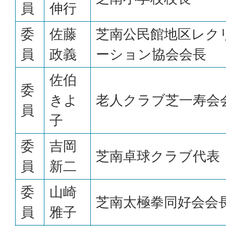
員
伸行
委
佐藤
芝南公民館地区レク
員
政義
ーション協会会長
佐伯
委
きよ
老人クラブ芝一寿会
員
子
委
吉岡
芝南卓球クラブ代表
員
新二
委
山崎
芝南太極拳同好会会
員
雅子