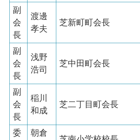
副
渡邊
会
芝新町町会長
孝夫
長
副
浅野
会
芝中田町会長
浩司
長
副
稲川
会
芝二丁目町会長
和成
長
委
朝倉
芝南小学校校長