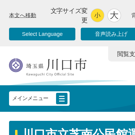
文字サイズ変
本文へ移動
更
Select Language
音声読み上げ
閲覧支援/
メインメニュー
川口市立芝南公民館