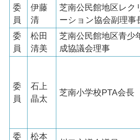
委
伊藤
芝南公民館地区レク
員
清
ーション協会副理事
委
松田
芝南公民館地区青少
員
清美
成協議会理事
委
石上
芝南小学校PTA会長
員
晶太
委
松本