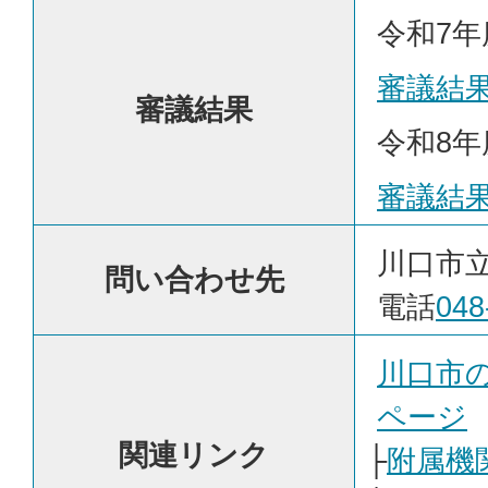
令和7年
審議結
審議結果
令和8年
審議結
川口市
問い合わせ先
電話
048
川口市
ページ
関連リンク
├
附属機