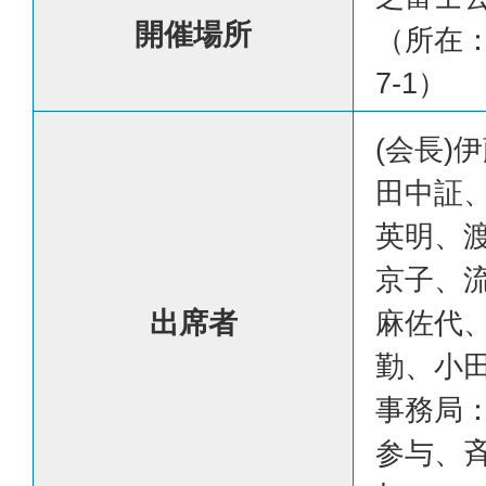
開催場所
（所在：
7-1）
(会長)
田中証
英明、
京子、
出席者
麻佐代
勤、小
事務局
参与、