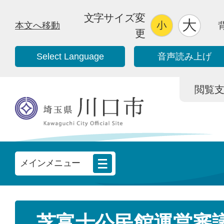
文字サイズ変
本文へ移動
更
Select Language
音声読み上げ
閲覧支援/
メインメニュー
芝富士公民館運営審