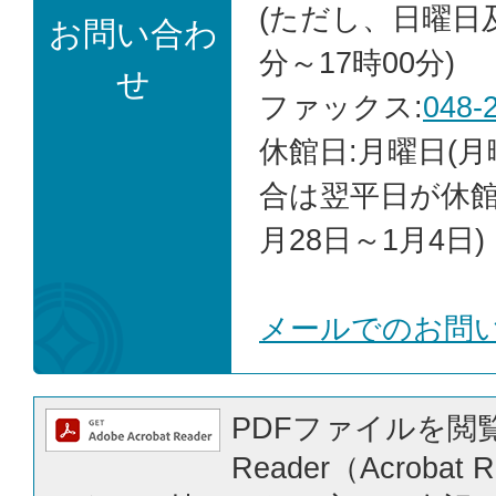
(ただし、日曜日
お問い合わ
分～17時00分)
せ
ファックス:
048-
休館日:月曜日(
合は翌平日が休館)
月28日～1月4日)
メールでのお問
PDFファイルを閲覧
Reader（Acrobat