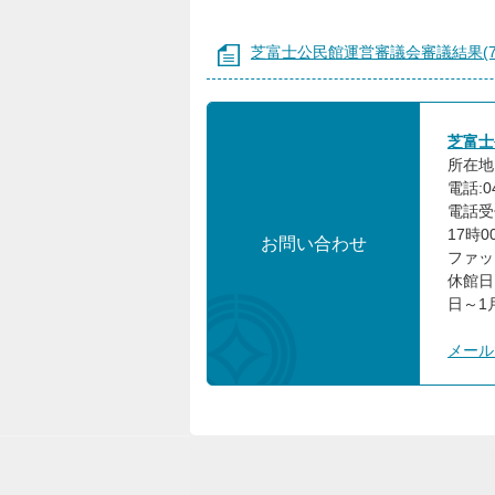
芝富士公民館運営審議会審議結果(7
芝富士
所在地:
電話:04
電話受
17時0
お問い合わせ
ファック
休館日
日～1
メール