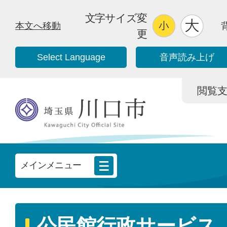
文字サイズ変
本文へ移動
更
Select Language
音声読み上げ
閲覧支援/
メインメニュー
公民館行政サービス