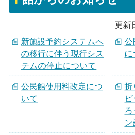
更新日
新施設予約システムへ
公
の移行に伴う現行シス
に
テムの停止について
公民館使用料改定につ
折
いて
ビ
ろ
ン