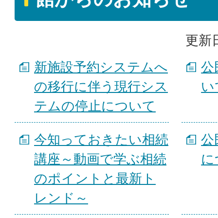
更新日
新施設予約システムへ
公
の移行に伴う現行シス
い
テムの停止について
今知っておきたい相続
公
講座～動画で学ぶ相続
に
のポイントと最新ト
レンド～