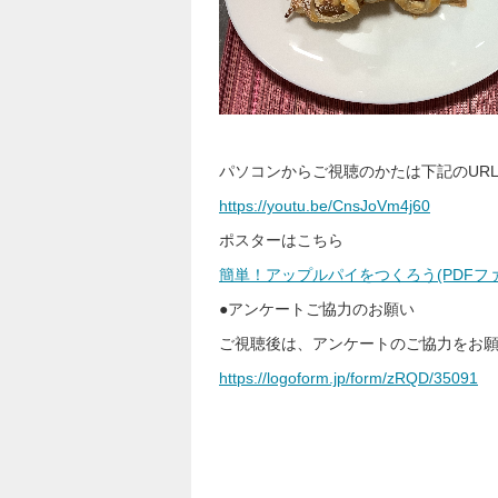
パソコンからご視聴のかたは下記のUR
https://youtu.be/CnsJoVm4j60
ポスターはこちら
簡単！アップルパイをつくろう(PDFファイル
●アンケートご協力のお願い
ご視聴後は、アンケートのご協力をお
https://logoform.jp/form/zRQD/35091