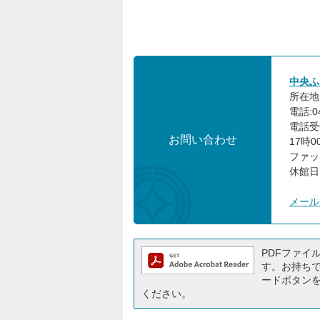
中央ふ
所在地:
電話:04
電話受
お問い合わせ
17時0
ファック
休館日
メール
PDFファイルを
す。お持ちでな
ードボタン
ください。