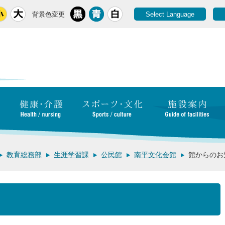
背景色変更
Select Language
教育総務部
生涯学習課
公民館
南平文化会館
館からのお