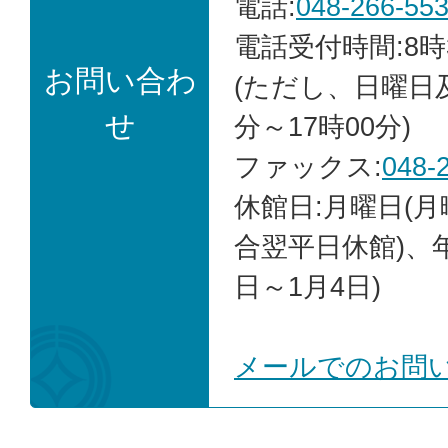
電話:
048-266-55
電話受付時間:8時
お問い合わ
(ただし、日曜日
せ
分～17時00分)
ファックス:
048-
休館日:月曜日(
合翌平日休館)、年
日～1月4日)
メールでのお問