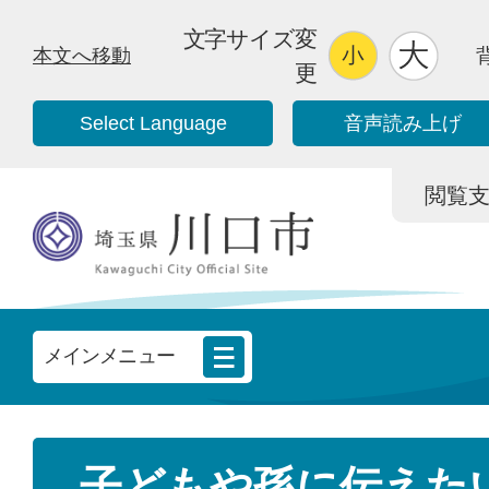
文字サイズ変
本文へ移動
更
Select Language
音声読み上げ
閲覧支援/
メインメニュー
子どもや孫に伝えた