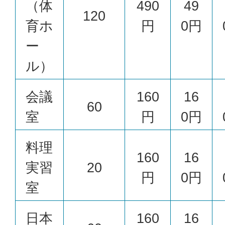
（体
490
49
120
育ホ
円
0円
ー
ル）
会議
160
16
60
室
円
0円
料理
160
16
実習
20
円
0円
室
日本
160
16