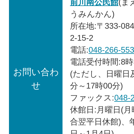
前川南公民館
(ま
うみんかん)
所在地:〒333-0
2-15-2
電話:
048-266-55
電話受付時間:8時
お問い合わ
(ただし、日曜日
せ
分～17時00分)
ファックス:
048-
休館日:月曜日(
合翌平日休館)、年
日～1月4日)