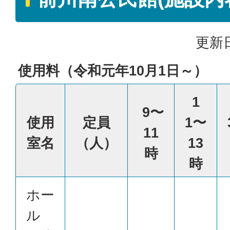
更新日
使用料（令和元年10月1日～）
1
9〜
使用
定員
1〜
11
室名
（人）
13
時
時
ホー
ル