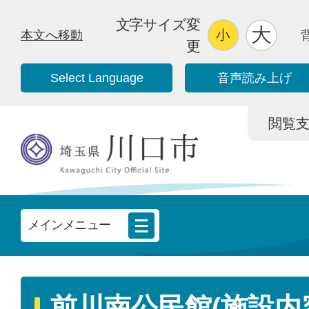
文字サイズ変
本文へ移動
更
Select Language
音声読み上げ
閲覧支援/
メインメニュー
前川南公民館(施設内