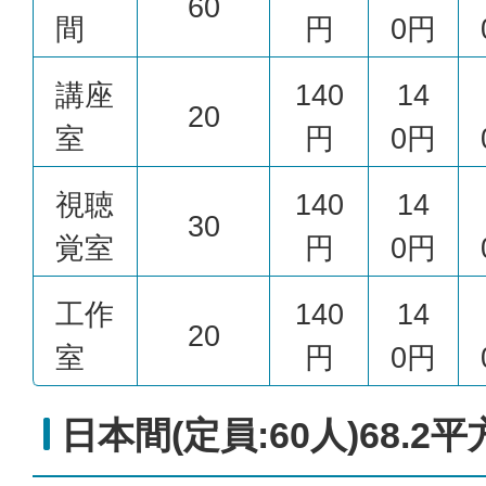
60
間
円
0円
講座
140
14
20
室
円
0円
視聴
140
14
30
覚室
円
0円
工作
140
14
20
室
円
0円
日本間(定員:60人)68.2