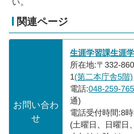
い。
関連ページ
生涯学習課生涯
所在地:〒332-86
1
(第二本庁舎5階)
電話:
048-259-76
通)
お問い合わ
電話受付時間:8時
せ
(土曜日、日曜日