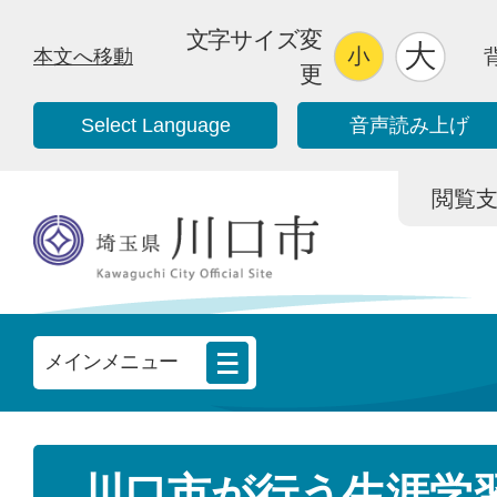
文字サイズ変
本文へ移動
更
Select Language
音声読み上げ
閲覧支援/
メインメニュー
川口市が行う生涯学