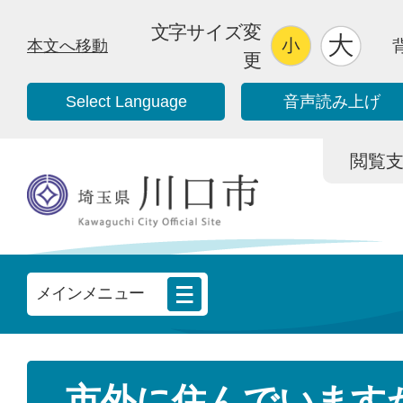
文字サイズ変
本文へ移動
更
Select Language
音声読み上げ
閲覧支援/
メインメニュー
市外に住んでいます